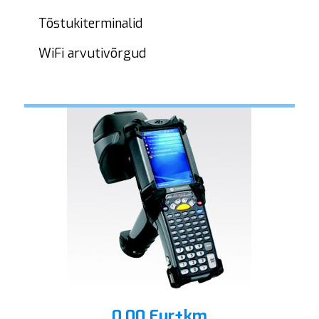
Tõstukiterminalid
WiFi arvutivõrgud
0.00 Eur+km