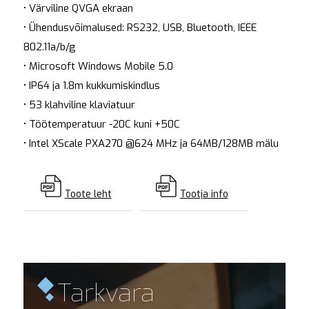
• Värviline QVGA ekraan
• Ühendusvõimalused: RS232, USB, Bluetooth, IEEE
802.11a/b/g
• Microsoft Windows Mobile 5.0
• IP64 ja 1.8m kukkumiskindlus
• 53 klahviline klaviatuur
• Töötemperatuur -20C kuni +50C
• Intel XScale PXA270 @624 MHz ja 64MB/128MB mälu
Toote leht
Tootja info
Tarkvara