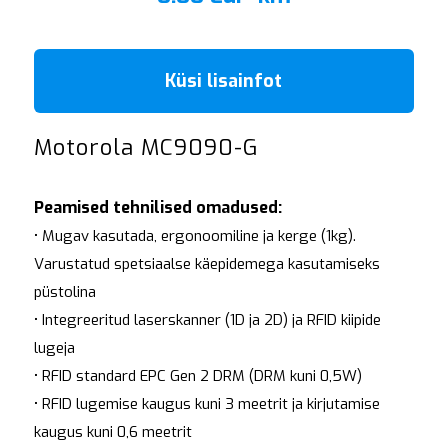
Küsi lisainfot
Motorola MC9090-G
Peamised tehnilised omadused:
• Mugav kasutada, ergonoomiline ja kerge (1kg).
Varustatud spetsiaalse käepidemega kasutamiseks
püstolina
• Integreeritud laserskanner (1D ja 2D) ja RFID kiipide
lugeja
• RFID standard EPC Gen 2 DRM (DRM kuni 0,5W)
• RFID lugemise kaugus kuni 3 meetrit ja kirjutamise
kaugus kuni 0,6 meetrit