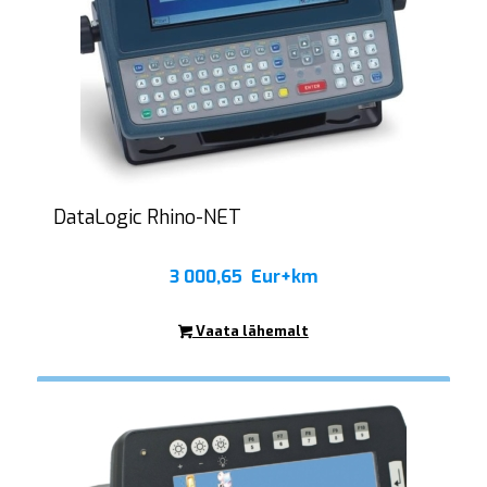
DataLogic Rhino-NET
3 000,65
Eur+km
Vaata lähemalt