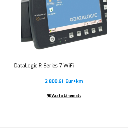
DataLogic R-Series 7 WiFi
2 800,61
Eur+km
Vaata lähemalt